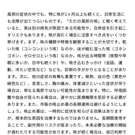
風邪の症状の中でも、特に咳が1ヶ月以上も続くと、日常生活に
も支障が出てつらいものです。「ただの風邪の咳」と軽く考えて
いると、実は別の病気が原因である可能性や、合併症を引き起こ
すリスクもあります。咳が長引く場合に注意すべき点をいくつか
挙げます。まず、咳の種類や特徴を観察することが大切です。乾
いた咳（コンコンという咳）なのか、痰が絡む湿った咳（ゴホン
ゴホン、ゼロゼロという咳）なのか。咳が出る時間帯（夜間や早
朝に多いか、日中も続くか）や、咳き込むきっかけ（会話、運
動、冷たい空気など）なども、診断の手がかりとなることがあり
ます。次に、他の症状の有無も重要です。発熱、痰の色（黄色や
緑色など）、息苦しさ、胸の痛み、体重減少といった症状が伴う
場合は、単なる風邪ではない可能性が高まります。特に、呼吸困
難や血痰が見られる場合は、速やかに医療機関を受診する必要が
あります。また、市販の咳止め薬の長期連用は避けるようにしま
しょう。咳止め薬は、一時的に症状を和らげる効果はあります
が、根本的な原因を治療するものではありません。長期間使用す
ることで、副作用のリスクが高まったり、本来必要な治療の開始
が遅れたりする可能性があります。咳が続く場合は、自己判断で