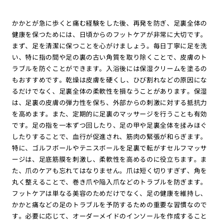
かかとが急に歩くと痛む経験をした後、再発を防ぎ、足裏全体の
健康を保つためには、日頃からのフットケアが非常に大切です。
まず、足を清潔に保つことを心がけましょう。毎日丁寧に足を洗
い、特に指の間や足の裏の古い角質を取り除くことで、皮膚のト
ラブルを防ぐことができます。入浴後には保湿クリームを塗るの
もおすすめです。乾燥は皮膚を硬くし、ひび割れなどの原因にな
るだけでなく、足裏全体の柔軟性を損なうことがあります。保湿
は、足裏の皮膚の弾力性を保ち、外部からの刺激に対する抵抗力
を高めます。また、定期的に足裏のマッサージを行うことも有効
です。足の指を一本ずつ回したり、足の甲や足裏全体を揉みほぐ
したりすることで、血行が促進され、筋肉の緊張が和らぎます。
特に、ゴルフボールやテニスボールを足裏で転がすセルフマッサ
ージは、足底筋膜を刺激し、柔軟性を高めるのに役立ちます。ま
た、爪のケアも忘れてはなりません。爪は短く切りすぎず、角を
丸く整えることで、巻き爪や陥入爪などのトラブルを防ぎます。
フットケアは単なる美容のためだけでなく、足の健康を維持し、
かかと痛などの足のトラブルを予防するための重要な習慣なので
す。必要に応じて、オーダーメイドのインソールを作成すること