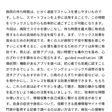
病院の待ち時間は、とかく退屈でストレスを感じやすいもので
す。しかし、スマートフォンを上手に活用することで、この時間
をリラックスしながらも効率的に過ごすことが可能になります。
今回は、病院でスマホを使いこなし、待ち時間を最大限に有効活
用するための具体的な方法を探ります。まず、リラックス効果を
高めるための利用法です。多くの人が病院で不安や緊張を感じや
すいことを考えると、心を落ち着かせるためのアプリは非常に有
効です。例えば、瞑想アプリは、短い時間でも集中力を高め、心
のざわつきを鎮めるのに役立ちます。 guided meditation（誘
導瞑想）機能があるアプリを選べば、初心者でも気軽に試すこと
ができるでしょう。また、ヒーリングミュージックや自然の音を
流すアプリもおすすめです。小鳥のさえずりや波の音などは、心
を穏やかにし、ストレスを軽減する効果が期待できます。もちろ
ん、これらの音は必ずイヤホンを通して聴き、周囲の静かな環境
を乱さないよう細心の注意を払いましょう。次に、効率的な時間
の使い方として、情報収集や自己成長に繋がる活用法がありま
す。自身の症状や病気について、信頼できる医療情報サイトや専
門家が監修する記事で調べるのは良い方法です。病気への理解を