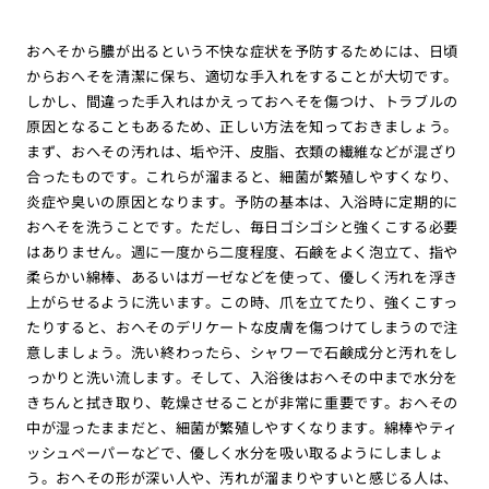
おへそから膿が出るという不快な症状を予防するためには、日頃
からおへそを清潔に保ち、適切な手入れをすることが大切です。
しかし、間違った手入れはかえっておへそを傷つけ、トラブルの
原因となることもあるため、正しい方法を知っておきましょう。
まず、おへその汚れは、垢や汗、皮脂、衣類の繊維などが混ざり
合ったものです。これらが溜まると、細菌が繁殖しやすくなり、
炎症や臭いの原因となります。予防の基本は、入浴時に定期的に
おへそを洗うことです。ただし、毎日ゴシゴシと強くこする必要
はありません。週に一度から二度程度、石鹸をよく泡立て、指や
柔らかい綿棒、あるいはガーゼなどを使って、優しく汚れを浮き
上がらせるように洗います。この時、爪を立てたり、強くこすっ
たりすると、おへそのデリケートな皮膚を傷つけてしまうので注
意しましょう。洗い終わったら、シャワーで石鹸成分と汚れをし
っかりと洗い流します。そして、入浴後はおへその中まで水分を
きちんと拭き取り、乾燥させることが非常に重要です。おへその
中が湿ったままだと、細菌が繁殖しやすくなります。綿棒やティ
ッシュペーパーなどで、優しく水分を吸い取るようにしましょ
う。おへその形が深い人や、汚れが溜まりやすいと感じる人は、