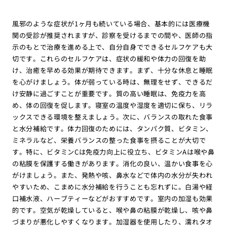
風邪のような症状が1ヶ月も続いている場合、基本的には医療機
関の受診が推奨されますが、診察を受けるまでの間や、医師の指
示のもとで治療を進める上で、自分自身でできるセルフケアも大
切です。これらのセルフケアは、症状の緩和や体力の回復を助
け、治癒を早める効果が期待できます。まず、十分な休息と睡眠
を心がけましょう。体が弱っている時は、無理をせず、できるだ
け安静に過ごすことが重要です。質の高い睡眠は、免疫力を高
め、体の回復を促します。寝室の温度や湿度を適切に保ち、リラ
ックスできる環境を整えましょう。次に、バランスの取れた食事
と水分補給です。体力回復のためには、タンパク質、ビタミン、
ミネラルなど、栄養バランスの整った食事を摂ることが大切で
す。特に、ビタミンCは免疫力向上に役立ち、ビタミンAは喉や鼻
の粘膜を保護する働きがあります。消化の良い、温かい食事を心
がけましょう。また、発熱や咳、鼻水などで体内の水分が失われ
やすいため、こまめに水分補給を行うことも忘れずに。白湯や経
口補水液、ハーブティーなどがおすすめです。室内の加湿も効果
的です。空気が乾燥していると、喉や鼻の粘膜が乾燥し、咳や鼻
づまりが悪化しやすくなります。加湿器を使用したり、濡れタオ