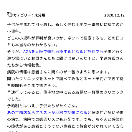
未分類
2020.12.12
子供が生まれて引っ越し。新しく住む土地で一番最初に探すのが
小児科。
どこの小児科が評判が良いのか、ネットで検索するも、どの口コ
ミも本当なのかわからない。
そうだ、
AGAを大阪で薄毛治療するとなると評判でも
子供と行く
遊び場にいるお母さんたちに聞けば良いんだ！と、早速お母さん
たちから情報収集。
病院の情報は患者さんに聞くのが一番のように思います。
聞いたクリニックをネットで調べてみるとネット予約ができて待
ち時間もそこまで無さそう。
早速行ってみると、住宅地の中にある綺麗な一軒屋のクリニック
でした。
予約制とはいえ、子供たちがたくさん。
あの工務店ならアネストが羽村で話題になると
感染症が多い子供
の病気、病院での感染リスクも心配です。でも、ちゃんと感染症
の症状がある患者とそうでない患者とで待合が分かれていて安心