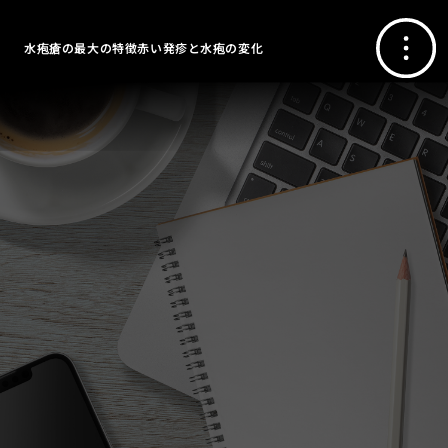
水疱瘡の最大の特徴赤い発疹と水疱の変化