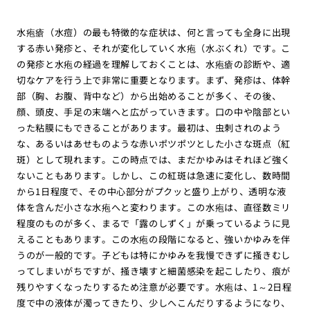
水疱瘡（水痘）の最も特徴的な症状は、何と言っても全身に出現
する赤い発疹と、それが変化していく水疱（水ぶくれ）です。こ
の発疹と水疱の経過を理解しておくことは、水疱瘡の診断や、適
切なケアを行う上で非常に重要となります。まず、発疹は、体幹
部（胸、お腹、背中など）から出始めることが多く、その後、
顔、頭皮、手足の末端へと広がっていきます。口の中や陰部とい
った粘膜にもできることがあります。最初は、虫刺されのよう
な、あるいはあせものような赤いポツポツとした小さな斑点（紅
斑）として現れます。この時点では、まだかゆみはそれほど強く
ないこともあります。しかし、この紅斑は急速に変化し、数時間
から1日程度で、その中心部分がプクッと盛り上がり、透明な液
体を含んだ小さな水疱へと変わります。この水疱は、直径数ミリ
程度のものが多く、まるで「露のしずく」が乗っているように見
えることもあります。この水疱の段階になると、強いかゆみを伴
うのが一般的です。子どもは特にかゆみを我慢できずに掻きむし
ってしまいがちですが、掻き壊すと細菌感染を起こしたり、痕が
残りやすくなったりするため注意が必要です。水疱は、1～2日程
度で中の液体が濁ってきたり、少しへこんだりするようになり、