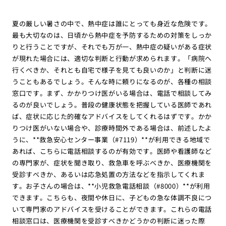
夏の厳しい暑さの中で、熱中症は誰にとっても身近な危険です。
最も大切なのは、日頃から熱中症を予防するための対策をしっか
りと行うことですが、それでも万が一、熱中症の疑いがある症状
が現れた場合には、適切な判断と行動が求められます。「病院へ
行くべきか、それとも自宅で様子を見ても良いのか」と判断に迷
うこともあるでしょう。そんな時に頼りになるのが、各種の相談
窓口です。まず、かかりつけ医がいる場合は、電話で相談してみ
るのが良いでしょう。普段の健康状態を把握している医師であれ
ば、症状に応じた的確なアドバイスをしてくれるはずです。かか
りつけ医がいない場合や、診療時間外である場合は、前述したよ
うに、**救急安心センター事業（#7119）**が利用できる地域で
あれば、こちらに電話相談するのが有効です。医師や看護師など
の専門家が、症状を聞き取り、救急車を呼ぶべきか、医療機関を
受診すべきか、あるいは応急処置の方法などを指示してくれま
す。お子さんの場合は、**小児救急電話相談（#8000）**が利用
できます。こちらも、夜間や休日に、子どもの急な体調不良につ
いて専門家のアドバイスを受けることができます。これらの電話
相談窓口は、医療機関を受診すべきかどうかの判断に迷った際