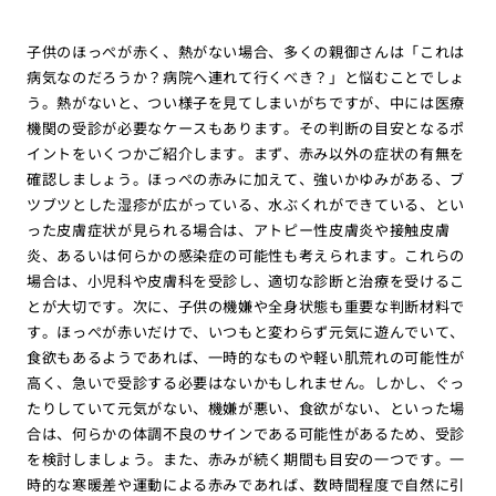
子供のほっぺが赤く、熱がない場合、多くの親御さんは「これは
病気なのだろうか？病院へ連れて行くべき？」と悩むことでしょ
う。熱がないと、つい様子を見てしまいがちですが、中には医療
機関の受診が必要なケースもあります。その判断の目安となるポ
イントをいくつかご紹介します。まず、赤み以外の症状の有無を
確認しましょう。ほっぺの赤みに加えて、強いかゆみがある、ブ
ツブツとした湿疹が広がっている、水ぶくれができている、とい
った皮膚症状が見られる場合は、アトピー性皮膚炎や接触皮膚
炎、あるいは何らかの感染症の可能性も考えられます。これらの
場合は、小児科や皮膚科を受診し、適切な診断と治療を受けるこ
とが大切です。次に、子供の機嫌や全身状態も重要な判断材料で
す。ほっぺが赤いだけで、いつもと変わらず元気に遊んでいて、
食欲もあるようであれば、一時的なものや軽い肌荒れの可能性が
高く、急いで受診する必要はないかもしれません。しかし、ぐっ
たりしていて元気がない、機嫌が悪い、食欲がない、といった場
合は、何らかの体調不良のサインである可能性があるため、受診
を検討しましょう。また、赤みが続く期間も目安の一つです。一
時的な寒暖差や運動による赤みであれば、数時間程度で自然に引